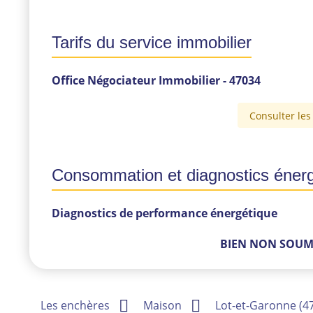
Tarifs du service immobilier
Office Négociateur Immobilier
- 47034
PRIX DE VENTE
TARIF
Consulter les 
De 0 à 25,000 € TTC
2,400 € TTC
De 25,001 à 50,000 € TTC
9.6 % TTC
De 50,001 à 200,000 € TTC
2,800 € + 4 % TTC
Au-delà de 200,000 € TTC
4,800 € + 3 % TTC
Consommation et diagnostics éner
Diagnostics de performance énergétique
BIEN NON SOUM
Les enchères
Maison
Lot-et-Garonne (4