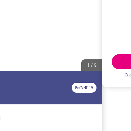
1 / 9
Con
Ref VNI119