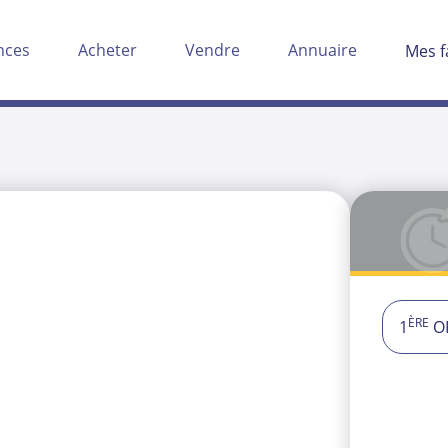
nces
Acheter
Vendre
Annuaire
Mes f
ÈRE
1
OF