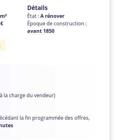
Détails
 m²
État :
A rénover
 €
Époque de construction :
avant 1850
s
à la charge du vendeur)
récédant la fin programmée des offres,
inutes