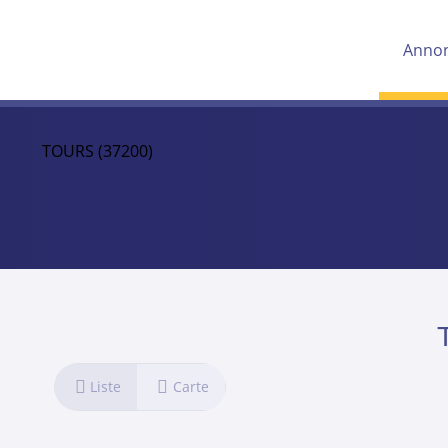
Anno
TOURS (37200)
Liste
Carte