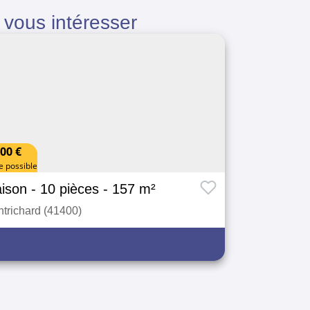
vous intéresser
00 €
e possible
ison
- 10 pièces
- 157 m²
trichard (41400)