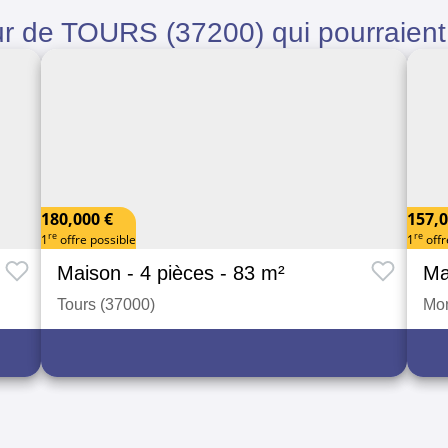
ur de TOURS (37200) qui pourraient 
180,000 €
157,0
re
re
1
offre possible
1
offr
Maison
- 4 pièces
- 83 m²
Ma
Tours (37000)
Mon