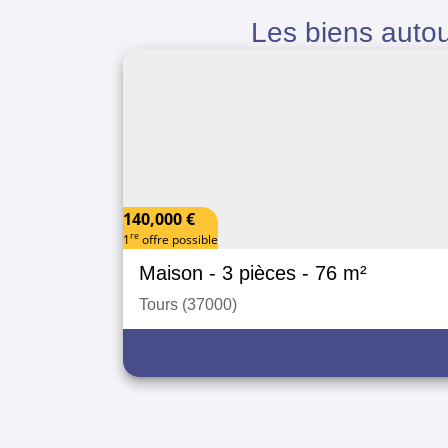
Les biens auto
140,000 €
re
1
offre possible
Maison
- 3 pièces
- 76 m²
Tours (37000)