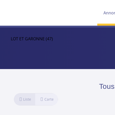
Anno
LOT ET GARONNE (47)
Tous
Liste
Carte