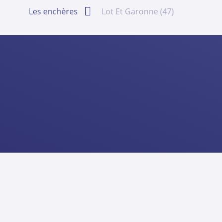
Les enchères
Lot Et Garonne (47)
Découvrir
Enchères 
Annonces
Appartement
Acheter
Maisons