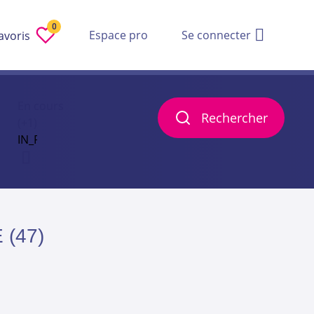
0
Espace pro
Se connecter
avoris
En cours
Rechercher
(+1)
 (47)