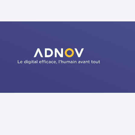
lité
Vous informer
n
FAQ
Contactez-nous :
immo-interactif@adnov.fr